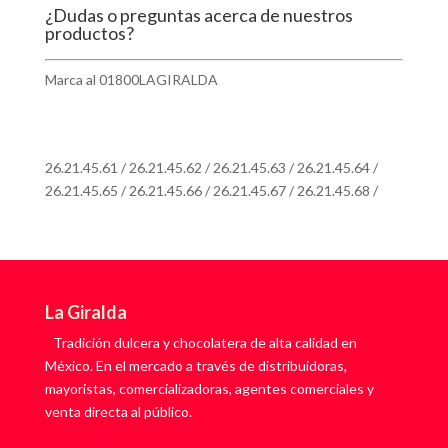
¿Dudas o preguntas acerca de nuestros
productos?
Marca al 01800LAGIRALDA
O a los teléfonos de atención al consumidor
26.21.45.61
/
26.21.45.62
/
26.21.45.63
/
26.21.45.64
/
26.21.45.65
/
26.21.45.66
/
26.21.45.67
/
26.21.45.68
/
La Giralda
Tradición dulcera y chocolatera de alta calidad en
México. En el mercado a través de distribuidoras,
mayoristas, comercializadoras, agentes comerciales y
venta directa al público.