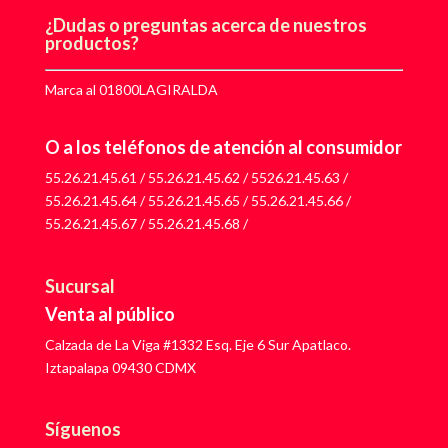
¿Dudas o preguntas acerca de nuestros
productos?
Marca al 01800LAGIRALDA
O a los teléfonos de atención al consumidor
55.26.21.45.61
/
55.26.21.45.62
/
5526.21.45.63
/
55.26.21.45.64
/
55.26.21.45.65
/
55.26.21.45.66
/
55.26.21.45.67
/
55.26.21.45.68
/
Sucursal
Venta al público
Calzada de La Viga #1332 Esq. Eje 6 Sur Apatlaco.
Iztapalapa 09430 CDMX
Síguenos