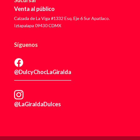
Sucursal
Venta al público
Calzada de La Viga #1332 Esq. Eje 6 Sur Apatlaco.
Iztapalapa 09430 CDMX
Síguenos
@DulcyChocLaGiralda
@LaGiraldaDulces