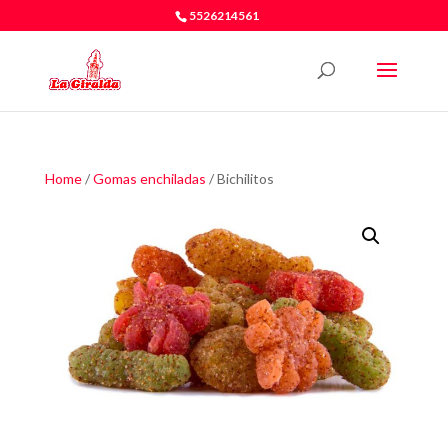
5526214561
Home
/
Gomas enchiladas
/ Bichilitos