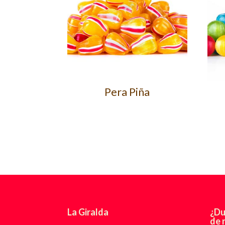
Pera Piña
La Giralda
¿Du
de 