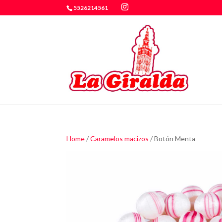
5526214561
Home
/
Caramelos macizos
/ Botón Menta