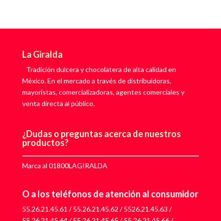
La Giralda
Tradición dulcera y chocolatera de alta calidad en
México. En el mercado a través de distribuidoras,
mayoristas, comercializadoras, agentes comerciales y
venta directa al público.
¿Dudas o preguntas acerca de nuestros
productos?
Marca al 01800LAGIRALDA
O a los teléfonos de atención al consumidor
55.26.21.45.61
/
55.26.21.45.62
/
5526.21.45.63
/
55.26.21.45.64
/
55.26.21.45.65
/
55.26.21.45.66
/