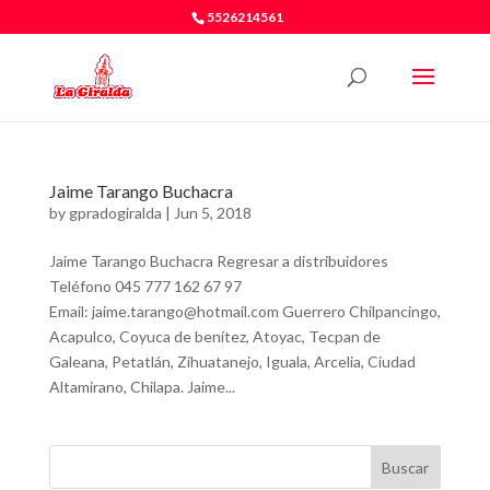
5526214561
Jaime Tarango Buchacra
by
gpradogiralda
|
Jun 5, 2018
Jaime Tarango Buchacra Regresar a distribuidores
Teléfono 045 777 162 67 97
Email: jaime.tarango@hotmail.com Guerrero Chilpancingo,
Acapulco, Coyuca de benítez, Atoyac, Tecpan de
Galeana, Petatlán, Zihuatanejo, Iguala, Arcelia, Ciudad
Altamirano, Chilapa. Jaime...