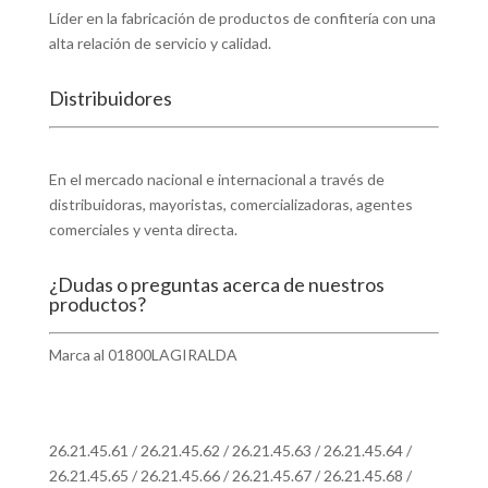
Líder en la fabricación de productos de confitería con una
alta relación de servicio y calidad.
Distribuidores
Encuentra un distribuidor
En el mercado nacional e internacional a través de
distribuidoras, mayoristas, comercializadoras, agentes
comerciales y venta directa.
¿Dudas o preguntas acerca de nuestros
productos?
Marca al 01800LAGIRALDA
O a los teléfonos de atención al consumidor
26.21.45.61
/
26.21.45.62
/
26.21.45.63
/
26.21.45.64
/
26.21.45.65
/
26.21.45.66
/
26.21.45.67
/
26.21.45.68
/