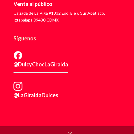
Venta al público
Calzada de La Viga #1332 Esq. Eje 6 Sur Apatlaco.
Iztapalapa 09430 CDMX
Síguenos
@DulcyChocLaGiralda
@LaGiraldaDulces