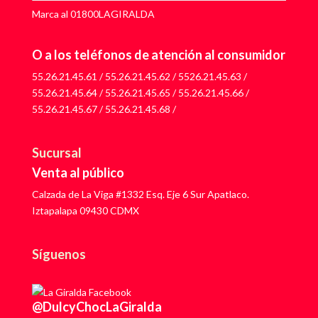
Marca al 01800LAGIRALDA
O a los teléfonos de atención al consumidor
55.26.21.45.61
/
55.26.21.45.62
/
5526.21.45.63
/
55.26.21.45.64
/
55.26.21.45.65
/
55.26.21.45.66
/
55.26.21.45.67
/
55.26.21.45.68
/
Sucursal
Venta al público
Calzada de La Viga #1332 Esq. Eje 6 Sur Apatlaco.
Iztapalapa 09430 CDMX
Síguenos
@DulcyChocLaGiralda