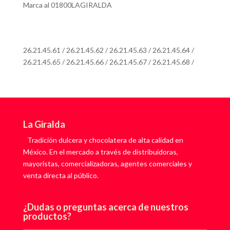
Marca al 01800LAGIRALDA
O a los teléfonos de atención al consumidor
26.21.45.61
/
26.21.45.62
/
26.21.45.63
/
26.21.45.64
/
26.21.45.65
/
26.21.45.66
/
26.21.45.67
/
26.21.45.68
/
La Giralda
Tradición dulcera y chocolatera de alta calidad en
México. En el mercado a través de distribuidoras,
mayoristas, comercializadoras, agentes comerciales y
venta directa al público.
¿Dudas o preguntas acerca de nuestros
productos?