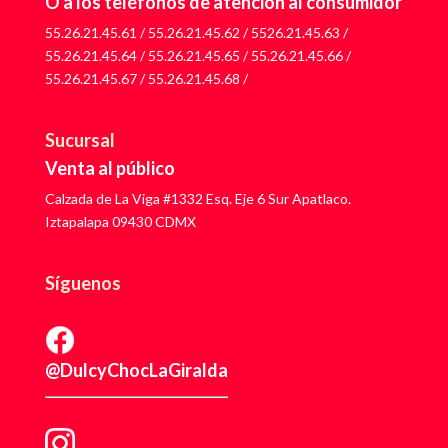
O a los teléfonos de atención al consumidor
55.26.21.45.61
/
55.26.21.45.62
/
5526.21.45.63
/
55.26.21.45.64
/
55.26.21.45.65
/
55.26.21.45.66
/
55.26.21.45.67
/
55.26.21.45.68
/
Sucursal
Venta al público
Calzada de La Viga #1332 Esq. Eje 6 Sur Apatlaco.
Iztapalapa 09430 CDMX
Síguenos
@DulcyChocLaGiralda